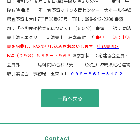
日： 令和５年８月１８日(金)午後６時３０分～ 受付 午
後６時 ●場 所：宜野湾マリン支援センター 大ホール 沖縄
県宜野湾市大山7丁目10番27号 TEL：098-942-2200 ●演
題：「不動産相続登記について」（６０分） ●講 師： 司法
書士法人エクリ 司法書士 名嘉章雄 氏
●申 込：申込
書を記載し、FAXで申し込みをお願いします。
申込書PDF
FAX（０９８）８６８－７９６３
※参加料 ：宅建協会会員・
会員外 無料 問い合わせ先 （公社）沖縄県宅地建物
取引業協会 事務局 玉森 tel：
０９８－８６１－３４０２
投
一覧へ戻る
稿
ナ
ビ
ゲ
ー
シ
ョ
Contact