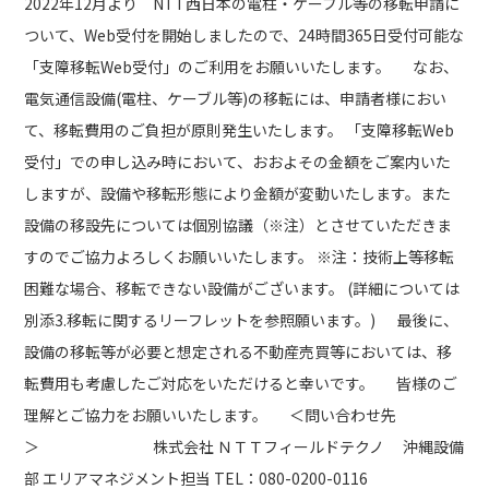
2022年12月より NTT西日本の電柱・ケーブル等の移転申請に
ついて、Web受付を開始しましたので、24時間365日受付可能な
「支障移転Web受付」のご利用をお願いいたします。 なお、
電気通信設備(電柱、ケーブル等)の移転には、申請者様におい
て、移転費用のご負担が原則発生いたします。 「支障移転Web
受付」での申し込み時において、おおよその金額をご案内いた
しますが、設備や移転形態により金額が変動いたします。また
設備の移設先については個別協議（※注）とさせていただきま
すのでご協力よろしくお願いいたします。 ※注：技術上等移転
困難な場合、移転できない設備がございます。 (詳細については
別添3.移転に関するリーフレットを参照願います。) 最後に、
設備の移転等が必要と想定される不動産売買等においては、移
転費用も考慮したご対応をいただけると幸いです。 皆様のご
理解とご協力をお願いいたします。 ＜問い合わせ先
＞ 株式会社 ＮＴＴフィールドテクノ 沖縄設備
部 エリアマネジメント担当 TEL：080-0200-0116