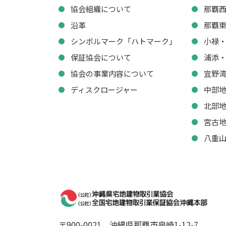
協会組織について
那覇
沿革
那覇
シンボルマーク「ハトマーク」
小禄
保証協会について
浦添
協会の事業内容について
宜野
ディスクロージャー
中部
北部
宮古
八重
〒900-0021
沖縄県那覇市泉崎1-12-7