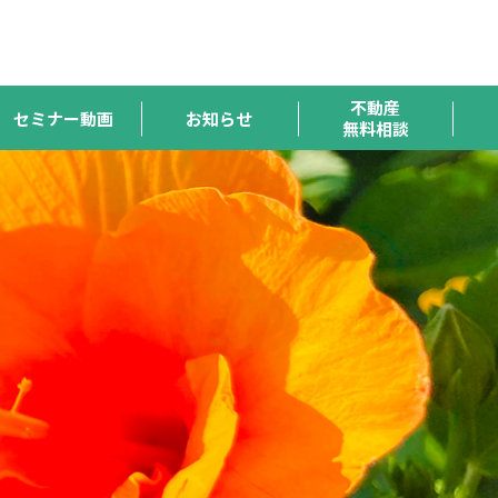
ハトマーク
宅連
全宅保証
宅建協会
全宅管理
支援機構
不動産
セミナー動画
お知らせ
無料相談