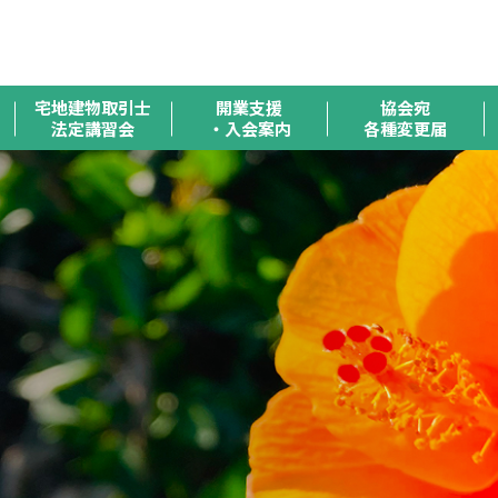
全
宅地建物取引士
開業支援
協会宛
法定講習会
・入会案内
各種変更届