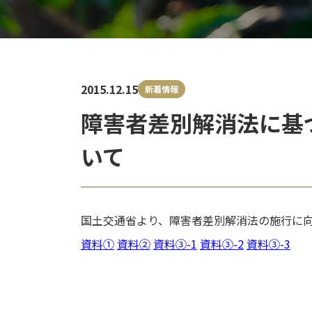
2015.12.15
新着情報
障害者差別解消法に基
いて
国土交通省より、障害者差別解消法の施行に向
資料①
資料②
資料③-1
資料③-2
資料③-3
投