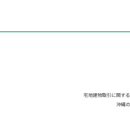
稿
ナ
ビ
ゲ
ー
シ
ョ
ン
宅地建物取引に関する
沖縄