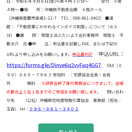
日： 令和６年９月６日(金)午後４時３０分～ 受付 午後
４時～ ●場 所：沖縄県不動産会館 ４階ホール
（沖縄県那覇市泉崎1-12-7 TEL：098-861-3402） ●演
題：「不動産業にかかわるインボイス制度」について（６０
分） ●講 師： 税理士法人たいよう会計事務所 税理士 平
敷太介 氏 ●申 込：申込書を記載しFAX、または下記の
申込URL：
URLより申し込みをお願いします。
申込書PDF
https://forms.gle/Dinve6q2vyFaq4GG7
FAX（０
９８）８６８－７９６３ 参加料 ：宅建協会会員・会員
外 無料
※研修会終了後の懇親会につきまして、会場
の都合上１社１名までのご参加をお願い致します。
問い合わ
せ先 （公社）沖縄県宅地建物取引業協会 事務局（担当：
玉森） tel：
０９８－８６１－３４０２
投