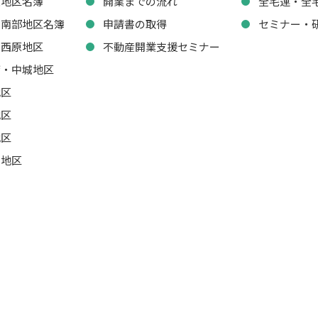
東地区名簿
開業までの流れ
全宅連・全
・南部地区名簿
申請書の取得
セミナー・
・西原地区
不動産開業支援セミナー
湾・中城地区
地区
地区
地区
山地区