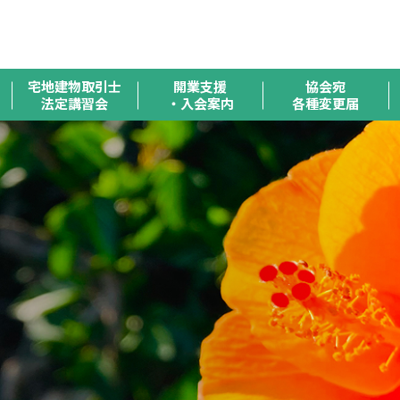
全
宅地建物取引士
開業支援
協会宛
法定講習会
・入会案内
各種変更届