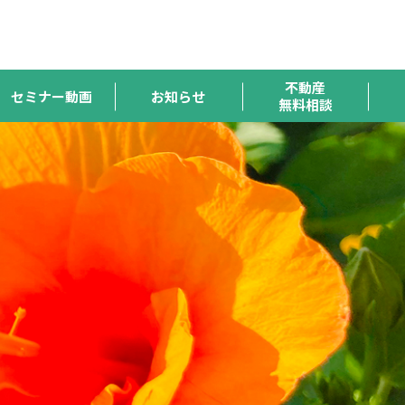
ハトマーク
宅連
全宅保証
宅建協会
全宅管理
支援機構
不動産
セミナー動画
お知らせ
無料相談