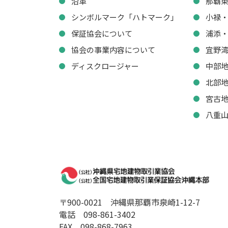
沿革
那覇
シンボルマーク「ハトマーク」
小禄
保証協会について
浦添
協会の事業内容について
宜野
ディスクロージャー
中部
北部
宮古
八重
〒900-0021
沖縄県那覇市泉崎1-12-7
電話 098-861-3402
FAX 098-868-7963