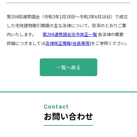
第204回通常国会（令和3年1月18日～令和3年6月16日）で成立
した宅地建物取引関連の主な法律について、別添のとおりご案
内いたします。
第204通常国会法令改正一覧
各法律の概要
詳細につきましては
法律改正情報(会員専用)
をご参照ください。
投
一覧へ戻る
稿
ナ
ビ
ゲ
ー
シ
ョ
Contact
ン
お問い合わせ