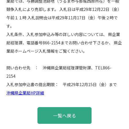
業局では、与勝調整池跡地（うるま市与那城西原所在）を一般
競争入札により売却します。 入札日は平成29年12月22日（金）
午前１１時 入札説明会は平成29年11月17日（金）午後２時で
入札条件、入札参加申込み等の詳しい内容については、 県企業
局経理課、電話番号866-2154までお問い合わせ下さるか、 県企
業局ホームページ入札情報をご覧ください。
問い合わせ先 ： 沖縄県企業局経理課管財課、TEL866-
入札参加申込書の提出期限： 平成29年12月15日（金）まで
沖縄県企業局HP詳細
投
一覧へ戻る
稿
ナ
ビ