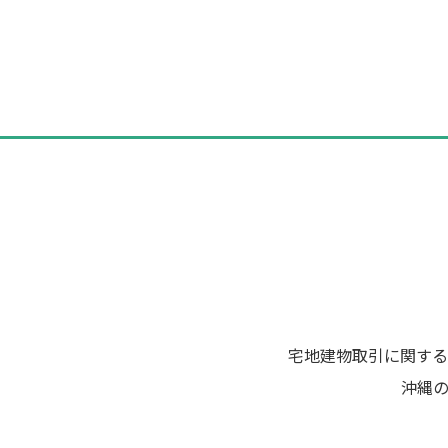
投
稿
ナ
ビ
ゲ
ー
シ
ョ
ン
宅地建物取引に関する
沖縄