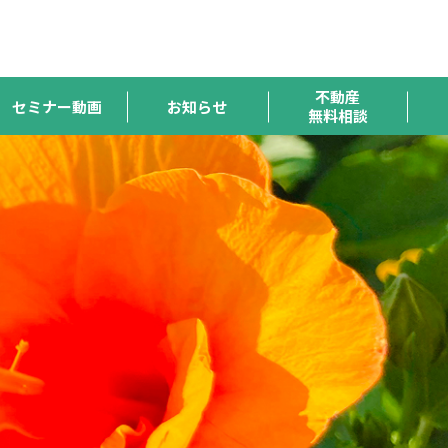
ハトマーク
宅連
全宅保証
宅建協会
全宅管理
支援機構
不動産
セミナー動画
お知らせ
無料相談