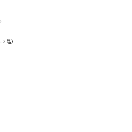
0
-２階）