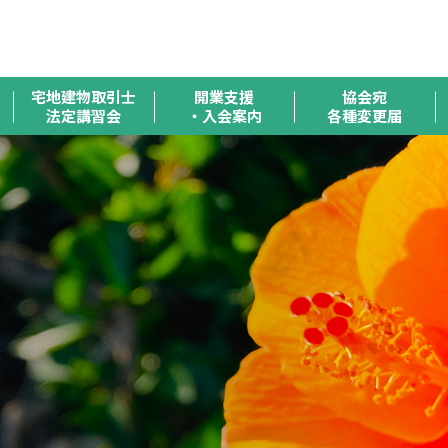
全
宅地建物取引士
開業支援
協会宛
法定講習会
・入会案内
各種変更届