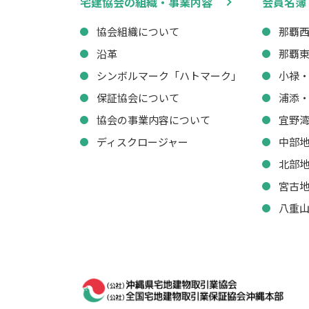
宅建協会の組織・事業内容
会員名簿
協会組織について
那覇
沿革
那覇
シンボルマーク「ハトマーク」
小禄
保証協会について
浦添
協会の事業内容について
宜野
ディスクロージャー
中部
北部
宮古
八重