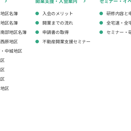
開業支援・入会案内
セミナー・イ
西地区名簿
入会のメリット
研修内容と
東地区名簿
開業までの流れ
全宅連・全
・南部地区名簿
申請書の取得
セミナー・
・西原地区
不動産開業支援セミナー
湾・中城地区
地区
地区
地区
山地区