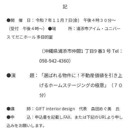
記
●開 催 日： 令和７年１１月７日(金) 午後４時３０分～
（受付 午後４時～） ●場 所：浦添市アイム・ユニバー
ス てだこホール 多目的室
（沖縄県浦添市仲間1 丁目9 番3 号 Tel：
098-942-4360）
●演 題：「選ばれる物件に！不動産価値を引き上
げるホームステージングの極意」（７０
分）
●講 師： GIFT interior design 代表 森田めぐ美 氏
●申 込：申込書を記載しFAX、または下記のURLより申し
込みをお願いします。