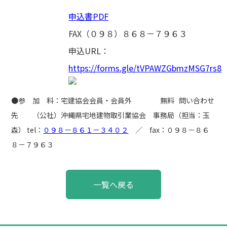
申込書PDF
FAX（０９８）８６８－７９６３
申込URL：
https://forms.gle/tVPAWZGbmzMSG7rs8
●参 加 料：宅建協会会員・会員外 無料 問い合わせ
先 （公社）沖縄県宅地建物取引業協会 事務局（担当：玉
森） tel：
０９８－８６１－３４０２
／ fax：０９８－８６
８－７９６３
投
一覧へ戻る
稿
ナ
ビ
ゲ