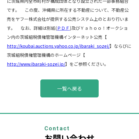
に茨城県内全市町村が構成団体となり設立された一部事務組合
です。 この度、沖縄県に所在する不動産について、不動産公
売をヤフー株式会社が提供する公売システム上のとおり行いま
す。 なお、詳細は別紙(
ＰＤＦ
)及びＹａｈｏｏ！オークショ
ン内の茨城組税債権管理機構インターネット公売【
http://koubai.auctions.yahoo.co.jp/ibaraki_sozei/
】ならびに
茨城組税債権管理機構のホームページ【
http://www.ibaraki-sozei.jp/
】をご参照ください。
投
一覧へ戻る
稿
ナ
ビ
ゲ
ー
シ
ョ
Contact
ン
お問い合わせ