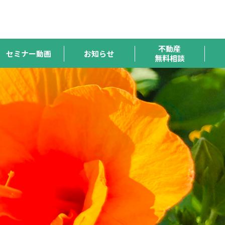
ハトマーク
宅連
全宅保証
宅建協会
全宅管理
支援機構
不動産
セミナー動画
お知らせ
無料相談