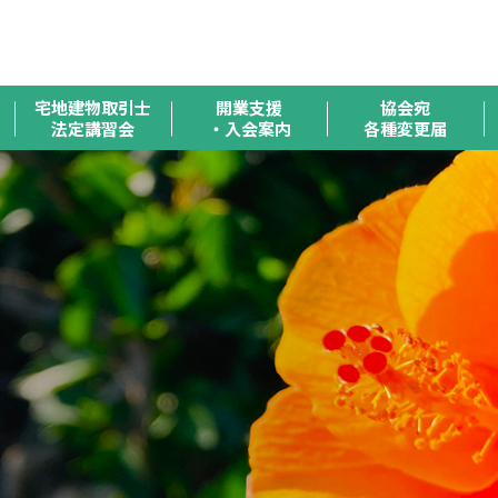
全
宅地建物取引士
開業支援
協会宛
法定講習会
・入会案内
各種変更届