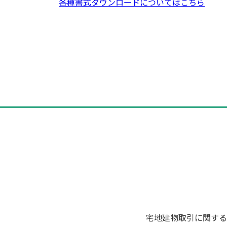
各種書式ダウンロードについてはこちら
投
稿
ナ
ビ
ゲ
ー
シ
ョ
ン
宅地建物取引に関する