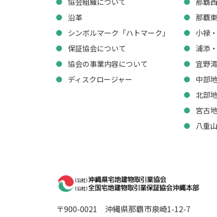
協会組織について
那覇
沿革
那覇
シンボルマーク「ハトマーク」
小禄
保証協会について
浦添
協会の事業内容について
宜野
ディスクロージャー
中部
北部
宮古
八重
〒900-0021
沖縄県那覇市泉崎1-12-7