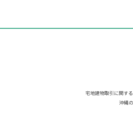
ナ
ビ
ゲ
ー
シ
ョ
ン
宅地建物取引に関する
沖縄