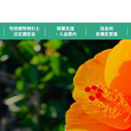
全
宅地建物取引士
開業支援
協会宛
法定講習会
・入会案内
各種変更届