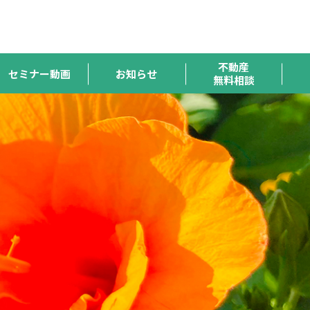
ハトマーク
宅連
全宅保証
宅建協会
全宅管理
支援機構
不動産
セミナー動画
お知らせ
無料相談