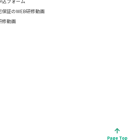
申込フォーム
宅保証のWEB研修動画
研修動画
Page Top