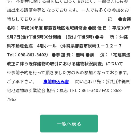
す。 不動産に関する事を広く知って頂きたく、一般の方にも参
加出来る講演会等と なっております。 一人でも多くの参加をお
待ちしております。 記
●会議
名称： 平成30年度 那覇西地区地域研修会 ●開 催 日： 平成30年
9月7日(金)午後5時30分開始 (受付 午後5時) ●場 所： 沖縄
県不動産会館 4階ホール （沖縄県那覇市泉崎１－１２－７
Tel：098-861-3402） ●参 加 費： 無料 ●講 演：「宅建業法
改正に伴う既存建物の取引における建物状況調査」について
※事前予約を行って頂きました方のみの参加となっております。
ご了承下さい。
事前申込み書
問い合わせ先：(公社)沖縄県
宅地建物取引業協会 担当：具志 TEL：861-3402 FAX：868-
7963
投
一覧へ戻る
稿
ナ
ビ