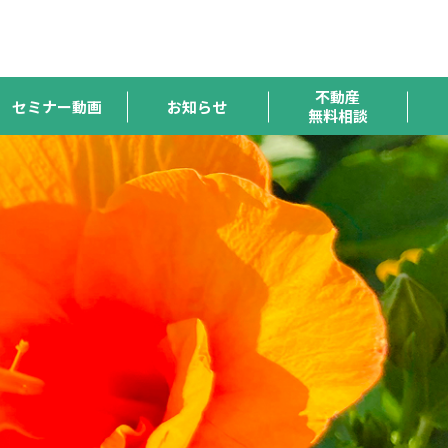
ハトマーク
宅連
全宅保証
宅建協会
全宅管理
支援機構
不動産
セミナー動画
お知らせ
無料相談