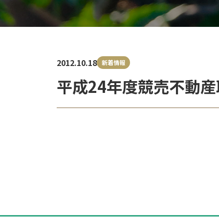
2012.10.18
新着情報
平成24年度競売不動
投
稿
ナ
ビ
ゲ
ー