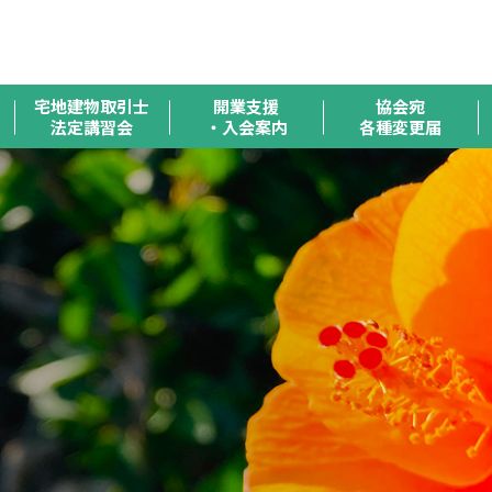
全
宅地建物取引士
開業支援
協会宛
法定講習会
・入会案内
各種変更届