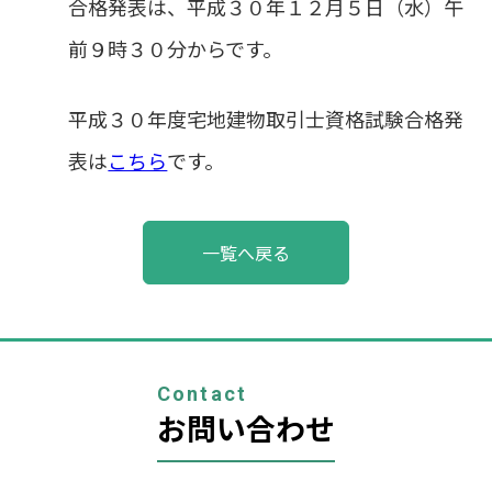
合格発表は、平成３０年１２月５日（水）午
前９時３０分からです。
平成３０年度宅地建物取引士資格試験合格発
表は
こちら
です。
投
一覧へ戻る
稿
ナ
ビ
ゲ
ー
シ
ョ
Contact
ン
お問い合わせ