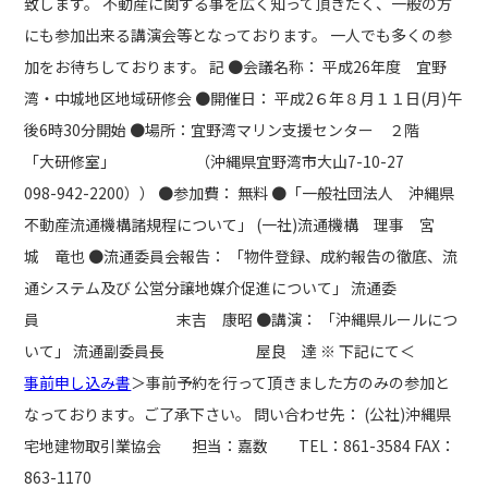
致します。 不動産に関する事を広く知って頂きたく、一般の方
にも参加出来る講演会等となっております。 一人でも多くの参
加をお待ちしております。 記 ●会議名称： 平成26年度 宜野
湾・中城地区地域研修会 ●開催日： 平成2６年８月１１日(月)午
後6時30分開始 ●場所：宜野湾マリン支援センター ２階
「大研修室」 （沖縄県宜野湾市大山7-10-27
098-942-2200）） ●参加費： 無料 ●「一般社団法人 沖縄県
不動産流通機構諸規程について」 (一社)流通機構 理事 宮
城 竜也 ●流通委員会報告： 「物件登録、成約報告の徹底、流
通システム及び 公営分譲地媒介促進について」 流通委
員 末吉 康昭 ●講演： 「沖縄県ルールにつ
いて」 流通副委員長 屋良 達 ※ 下記にて＜
事前申し込み書
＞事前予約を行って頂きました方のみの参加と
なっております。ご了承下さい。 問い合わせ先： (公社)沖縄県
宅地建物取引業協会 担当：嘉数 TEL：861-3584 FAX：
863-1170