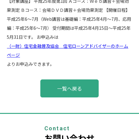
【対象講座】 平成25年度第1回 Ａコース：Ｗｅｂ講習＋会場効
果測定 Ｂコース：会場ＤＶＤ講習＋会場効果測定 【開催日程】
平成25年6～7月（Web講習は基礎編：平成25年4月～7月、応用
編：平成25年6～7月） 受付期間は平成25年4月15日～平成25年
5月31日です。 お申込みは
（一財）住宅金融普及協会 住宅ローンアドバイザーのホーム
ページ
よりお申込みできます。
投
一覧へ戻る
稿
ナ
ビ
ゲ
ー
シ
ョ
Contact
ン
お問い合わせ