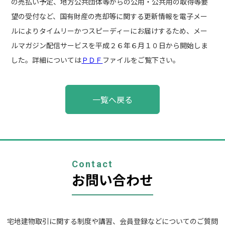
の売払い予定、地方公共団体等からの公用・公共用の取得等要
望の受付など、国有財産の売却等に関する更新情報を電子メー
ルによりタイムリーかつスピーディーにお届けするため、メー
ルマガジン配信サービスを平成２６年６月１０日から開始しま
した。詳細については
ＰＤＦ
ファイルをご覧下さい。
投
一覧へ戻る
稿
ナ
ビ
ゲ
ー
シ
ョ
Contact
ン
お問い合わせ
宅地建物取引に関する制度や講習、会員登録などについてのご質問