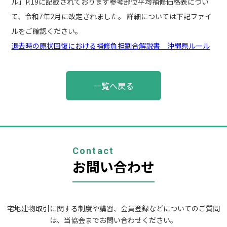
ル」P.19に記載されております参考部位平均補修価格表につい
て、令和7年2月に改定されました。 詳細については下記ファイ
ルをご確認ください。
退去時の原状回復における補修負担割合解説書 沖縄県ルール
投
一覧へ戻る
稿
ナ
ビ
ゲ
ー
シ
ョ
Contact
ン
お問い合わせ
宅地建物取引に関する制度や講習、会員登録などについてのご質問
は、当協会までお問い合わせください。