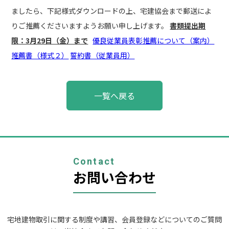
ましたら、下記様式ダウンロードの上、宅建協会まで郵送によ
りご推薦くださいますようお願い申し上げます。
書類提出期
限：3月29日（金）まで
優良従業員表彰推薦について（案内）
推薦書（様式２）
誓約書（従業員用）
投
一覧へ戻る
稿
ナ
ビ
ゲ
ー
シ
ョ
Contact
ン
お問い合わせ
宅地建物取引に関する制度や講習、会員登録などについてのご質問