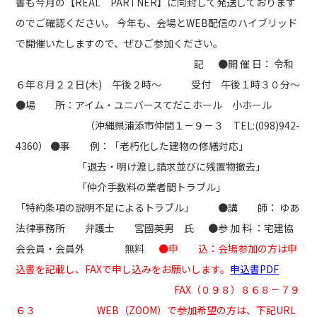
書も今月の【REAL PARTNER】に同封して発送しております
のでご確認ください。 今年も、会場とWEB配信のハイブリッド
で開催いたしますので、ぜひご参加ください。
記 ●開 催 日： 令和
６年８月２２日(木) 午後２時～ 受付 午後１時３０分～
●場 所：アイム・ユニバースてだこホール 小ホール
（沖縄県浦添市仲間１－９－３ TEL:(098)942-
4360） ●事 例：「老朽化した建物の修繕対応」
「退去・明け渡し請求並びに残置物撤去」
「仲介手数料の業者間トラブル」
「特約条項の説明不足によるトラブル」 ●講 師： ゆあ
法律事務所 弁護士 宮國英男 氏 ●参 加 料 ：宅建協
会会員・会員外 無料
●申 込：会場参加の方は申
込書を記載し、FAXで申し込みをお願いします。
申込書PDF
FAX（０９８）８６８－７９
６３ WEB（ZOOM）で参加希望の方は、下記URL