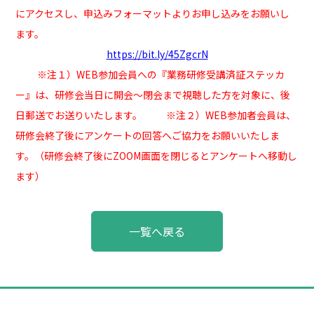
にアクセスし、申込みフォーマットよりお申し込みをお願いし
ます。
https://bit.ly/45ZgcrN
※注１）WEB参加会員への『業務研修受講済証ステッカ
ー』は、研修会当日に
開会～閉会まで視聴した方を対象
に、後
日郵送でお送りいたします。 ※注２）WEB参加者会員は、
研修会終了後にアンケートの回答へご協力をお願いいたしま
す。（研修会終了後にZOOM画面を閉じるとアンケートへ移動し
ます）
投
一覧へ戻る
稿
ナ
ビ
ゲ
ー
シ