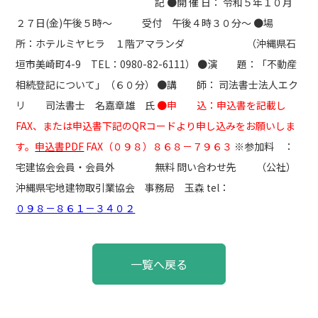
記 ●開 催 日： 令和５年１０月
２７日(金)午後５時～ 受付 午後４時３０分～ ●場
所：ホテルミヤヒラ １階アマランダ （沖縄県石
垣市美崎町4-9 TEL：0980-82-6111） ●演 題：「不動産
相続登記について」（６０分） ●講 師： 司法書士法人エク
リ 司法書士 名嘉章雄 氏
●申 込：申込書を記載し
FAX、または申込書下記のQRコードより申し込みをお願いしま
す。
申込書PDF
FAX（０９８）８６８－７９６３
※参加料 ：
宅建協会会員・会員外 無料 問い合わせ先 （公社）
沖縄県宅地建物取引業協会 事務局 玉森 tel：
０９８－８６１－３４０２
投
一覧へ戻る
稿
ナ
ビ
ゲ