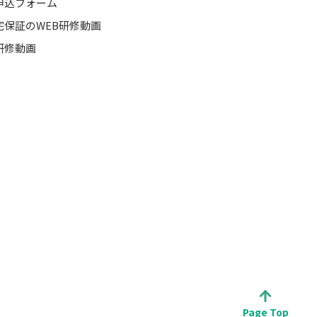
申込フォーム
宅保証のWEB研修動画
研修動画
Page Top