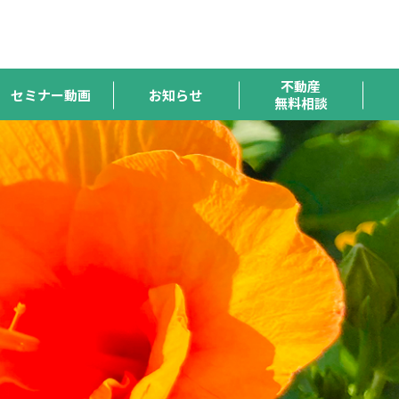
ハトマーク
宅連
全宅保証
宅建協会
全宅管理
支援機構
不動産
セミナー動画
お知らせ
無料相談