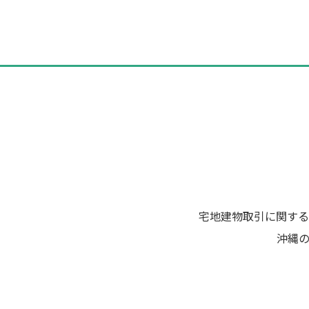
ナ
ビ
ゲ
ー
シ
ョ
ン
宅地建物取引に関する
沖縄