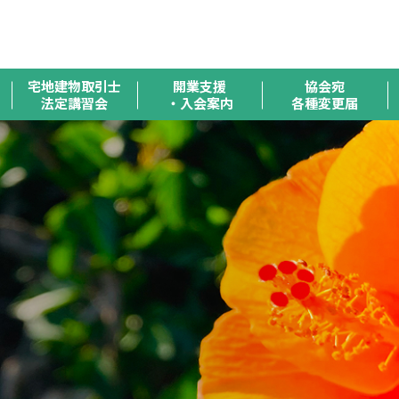
全
宅地建物取引士
開業支援
協会宛
法定講習会
・入会案内
各種変更届