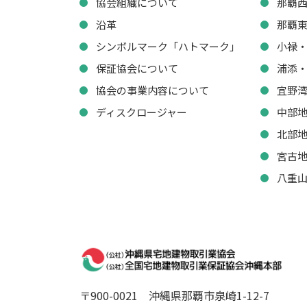
協会組織について
那覇
沿革
那覇
シンボルマーク「ハトマーク」
小禄
保証協会について
浦添
協会の事業内容について
宜野
ディスクロージャー
中部
北部
宮古
八重
〒900-0021
沖縄県那覇市泉崎1-12-7