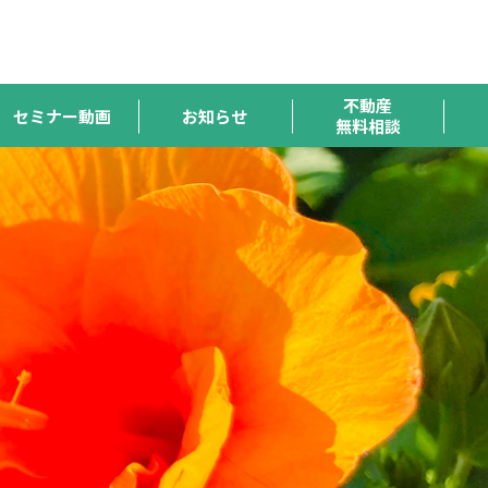
ハトマーク
宅連
全宅保証
宅建協会
全宅管理
支援機構
不動産
セミナー動画
お知らせ
無料相談