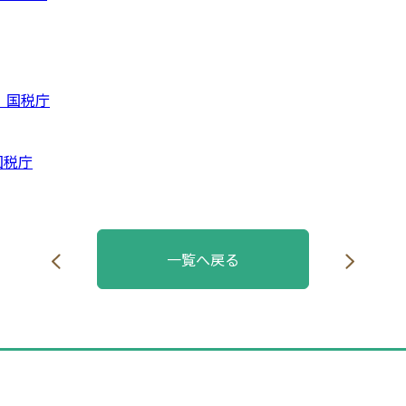
｜国税庁
国税庁
一覧へ戻る