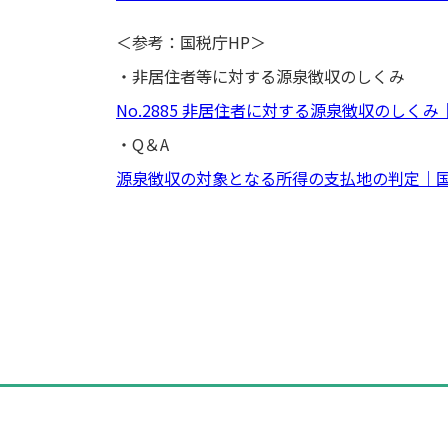
＜参考：国税庁HP＞
・非居住者等に対する源泉徴収のしくみ
No.2885 非居住者に対する源泉徴収のしくみ
・Q＆A
源泉徴収の対象となる所得の支払地の判定｜
投
稿
ナ
ビ
ゲ
ー
シ
ョ