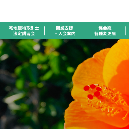
全
宅地建物取引士
開業支援
協会宛
法定講習会
・入会案内
各種変更届