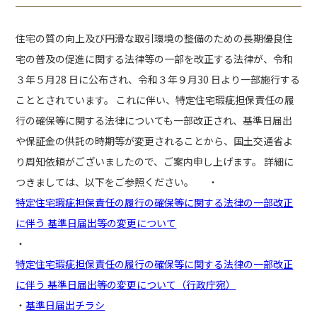
住宅の質の向上及び円滑な取引環境の整備のための長期優良住
宅の普及の促進に関する法律等の一部を改正する法律が、令和
３年５月28 日に公布され、令和３年９月30 日より一部施行する
こととされています。 これに伴い、特定住宅瑕疵担保責任の履
行の確保等に関する法律についても一部改正され、基準日届出
や保証金の供託の時期等が変更されることから、国土交通省よ
り周知依頼がございましたので、ご案内申し上げます。 詳細に
つきましては、以下をご参照ください。 ・
特定住宅瑕疵担保責任の履行の確保等に関する法律の一部改正
に伴う 基準日届出等の変更について
・
特定住宅瑕疵担保責任の履行の確保等に関する法律の一部改正
に伴う 基準日届出等の変更について（行政庁宛）
・
基準日届出チラシ