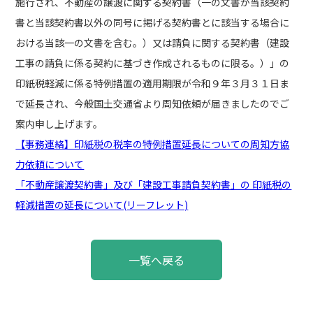
施行され、不動産の譲渡に関する契約書（一の文書が当該契約
書と当該契約書以外の同号に掲げる契約書とに該当する場合に
おける当該一の文書を含む。）又は請負に関する契約書（建設
工事の請負に係る契約に基づき作成されるものに限る。）」の
印紙税軽減に係る特例措置の適用期限が令和９年３月３１日ま
で延長され、今般国土交通省より周知依頼が届きましたのでご
案内申し上げます。
【事務連絡】印紙税の税率の特例措置延長についての周知方協
力依頼について
「不動産譲渡契約書」及び「建設工事請負契約書」の 印紙税の
軽減措置の延長について(リーフレット)
投
一覧へ戻る
稿
ナ
ビ
ゲ