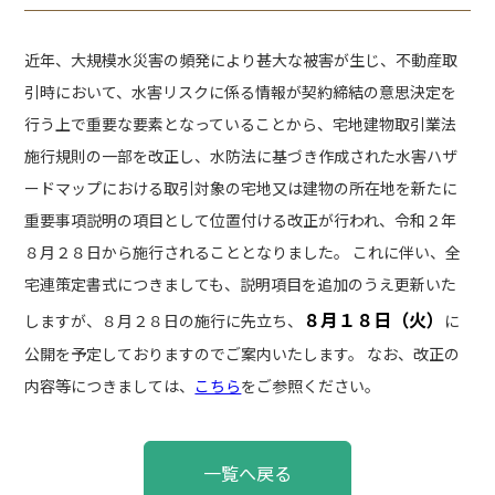
近年、大規模水災害の頻発により甚大な被害が生じ、不動産取
引時において、水害リスクに係る情報が契約締結の意思決定を
行う上で重要な要素となっていることから、宅地建物取引業法
施行規則の一部を改正し、水防法に基づき作成された水害ハザ
ードマップにおける取引対象の宅地又は建物の所在地を新たに
重要事項説明の項目として位置付ける改正が行われ、令和２年
８月２８日から施行されることとなりました。 これに伴い、全
宅連策定書式につきましても、説明項目を追加のうえ更新いた
８月１８日（火）
しますが、８月２８日の施行に先立ち、
に
公開を予定しておりますのでご案内いたします。 なお、改正の
内容等につきましては、
こちら
をご参照ください。
投
一覧へ戻る
稿