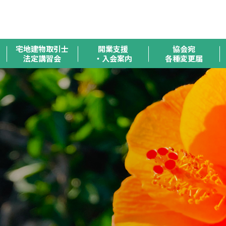
全
宅地建物取引士
開業支援
協会宛
法定講習会
・入会案内
各種変更届