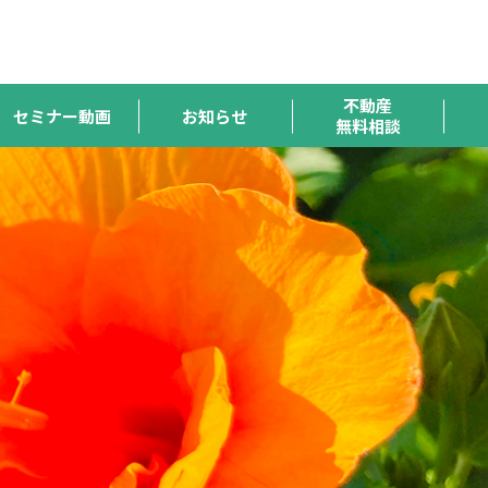
ハトマーク
宅連
全宅保証
宅建協会
全宅管理
支援機構
不動産
セミナー動画
お知らせ
無料相談