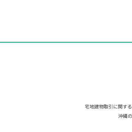
投
稿
ナ
ビ
ゲ
ー
シ
ョ
ン
宅地建物取引に関する
沖縄