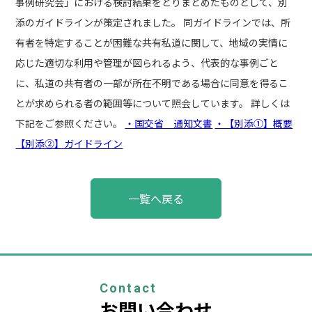
事例研究会」における検討結果をとりまとめたものとして、別
添のガイドラインが策定されました。 同ガイドラインでは、所
有者を特定することが困難な共有私道に関して、地域の実情に
応じた適切な利用や管理が図られるよう、代表的な事例ごと
に、私道の共有者の一部が所在不明である場合に同意を得るこ
とが求められる者の範囲等について照会しています。 詳しくは
下記をご参照ください。
・国交省 通知文書
・【別添①】概要
【別添②】ガイドライン
投
一覧へ戻る
稿
ナ
ビ
ゲ
ー
シ
ョ
Contact
ン
お問い合わせ