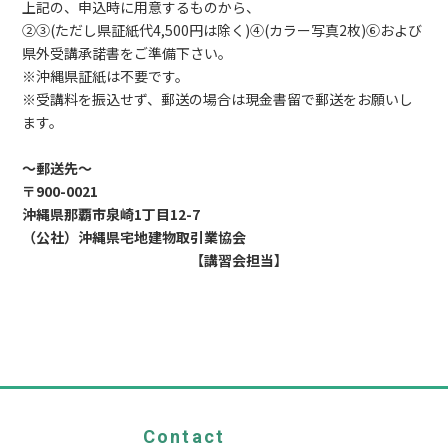
上記の、申込時に用意するものから、
②③(ただし県証紙代4,500円は除く)④(カラー写真2枚)⑥および
県外受講承諾書をご準備下さい。
※沖縄県証紙は不要です。
※受講料を振込せず、郵送の場合は現金書留で郵送をお願いし
ます。
～郵送先～
〒900-0021
沖縄県那覇市泉崎1丁目12-7
（公社）沖縄県宅地建物取引業協会
【講習会担当】
Contact