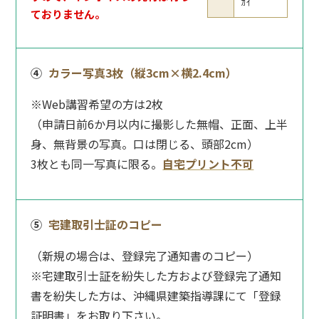
ｶｲ
ておりません。
④
カラー写真3枚（縦3cm×横2.4cm）
※Web講習希望の方は2枚
（申請日前6か月以内に撮影した無帽、正面、上半
身、無背景の写真。口は閉じる、頭部2cm）
3枚とも同一写真に限る。
自宅プリント不可
⑤
宅建取引士証のコピー
（新規の場合は、登録完了通知書のコピー）
※宅建取引士証を紛失した方および登録完了通知
書を紛失した方は、沖縄県建築指導課にて「登録
証明書」をお取り下さい。