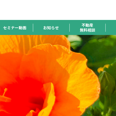
ハトマーク
宅連
全宅保証
宅建協会
全宅管理
支援機構
不動産
セミナー動画
お知らせ
無料相談