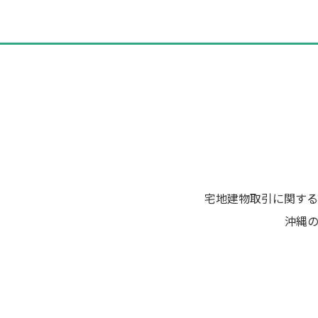
ビ
ゲ
ー
シ
ョ
ン
宅地建物取引に関する
沖縄