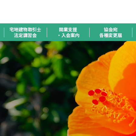
全
宅地建物取引士
開業支援
協会宛
法定講習会
・入会案内
各種変更届