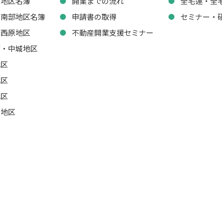
東地区名簿
開業までの流れ
全宅連・全
・南部地区名簿
申請書の取得
セミナー・
・西原地区
不動産開業支援セミナー
湾・中城地区
地区
地区
地区
山地区