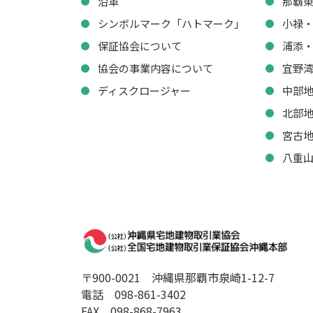
沿革
那覇
シンボルマーク「ハトマーク」
小禄
保証協会について
浦添
協会の事業内容について
宜野
ディスクロージャー
中部
北部
宮古
八重
〒900-0021
沖縄県那覇市泉崎1-12-7
電話 098-861-3402
FAX 098-868-7963