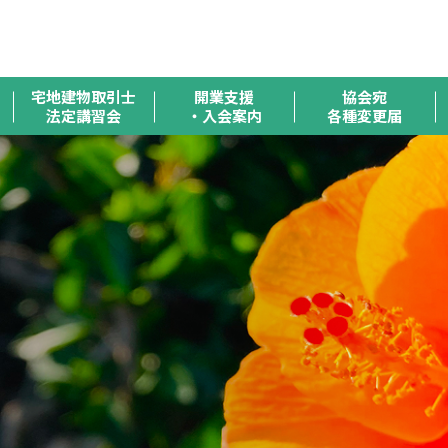
全
宅地建物取引士
開業支援
協会宛
法定講習会
・入会案内
各種変更届