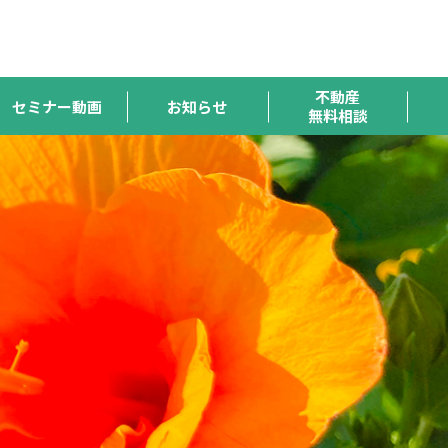
ハトマーク
宅連
全宅保証
宅建協会
全宅管理
支援機構
不動産
セミナー動画
お知らせ
無料相談