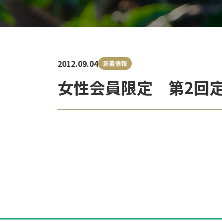
2012.09.04
新着情報
女性会員限定 第2回
投
稿
ナ
ビ
ゲ
ー