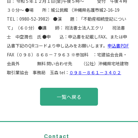
日： 令和５年１２月１日(金)午後５時～ 受付 午後４時
３０分～ ●場 所：城公民館 （沖縄県名護市城2-16-19
TEL：0980-52-3982） ●演 題：「不動産相続登記につい
て」（６０分） ●講 師： 司法書士法人エクリ 司法書
士 中空潤也 氏 ●申 込：申込書を記載しFAX、または申
込書下記のQRコードより申し込みをお願いします。
申込書PDF
FAX（０９８）８６８－７９６３ ※参加料 ：宅建協会会員・
会員外 無料 問い合わせ先 （公社）沖縄県宅地建物
取引業協会 事務局 玉森 tel：
０９８－８６１－３４０２
投
一覧へ戻る
稿
ナ
ビ
ゲ
ー
シ
ョ
Contact