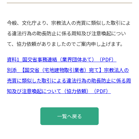
今般、文化庁より、宗教法人の売買に類似した取引によ
る違法行為の助長防止に係る周知及び注意喚起につい
て、協力依頼がありましたのでご案内申し上げます。
資料1_国交省事務連絡（業界団体あて）（PDF）
別添_【国交省（宅地建物取引業者）宛て】宗教法人の
売買に類似した取引による違法行為の助長防止に係る周
知及び注意喚起について（協力依頼）（PDF）
投
一覧へ戻る
稿
ナ
ビ
ゲ